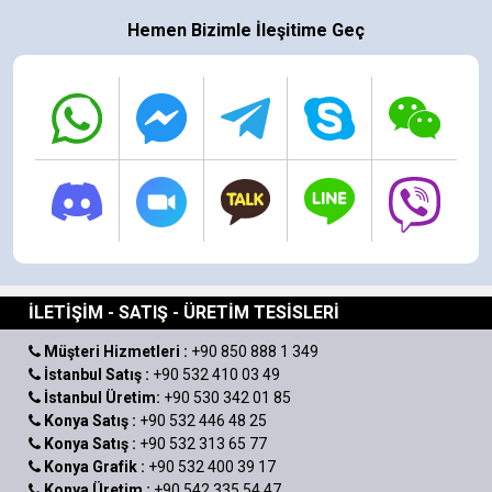
Hemen Bizimle İleşitime Geç
İLETİŞİM - SATIŞ - ÜRETİM TESİSLERİ
Müşteri Hizmetleri :
+90 850 888 1 349
İstanbul Satış :
+90 532 410 03 49
İstanbul Üretim:
+90 530 342 01 85
Konya Satış :
+90 532 446 48 25
Konya Satış :
+90 532 313 65 77
Konya Grafik :
+90 532 400 39 17
Konya Üretim :
+90 542 335 54 47