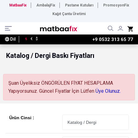
MatbaaFix
AmbalajFix
Pastane Kutuları
PromosyonFix
Kağıt Çanta Üretimi
Dil
₺
€
$
+9 0532 313 65 77
Katalog / Dergi Baskı Fiyatları
Şuan Üyeliksiz ÖNGÖRÜLEN FİYAT HESAPLAMA
Yapıyorsunuz. Güncel Fiyatlar İçin Lütfen
Üye Olunuz.
Ürün Cinsi :