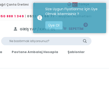
Türkçe
ağıt Çanta Üretimi
Size Uygun Fiyatlarımız İçin Üye
Olmak İstermisiniz ?
50 888 1 349
|
0532 313 65 77
- Müşteri Hizmetleri
0
Üye Ol
SEPETİM
GİRİŞ YAP / KAYIT OL
la
Pastane Ambalaj Hesapla
Şablonlar