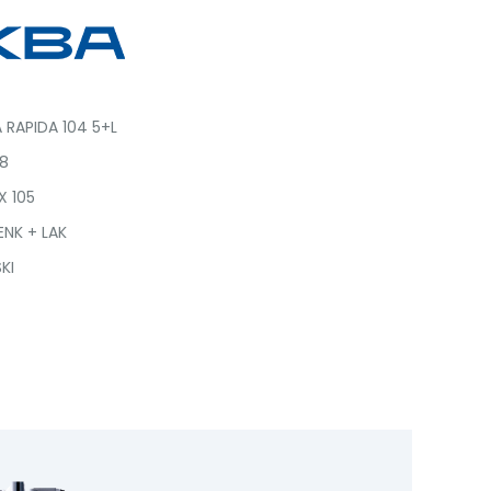
 RAPIDA 104 5+L
98
X 105
ENK + LAK
KI