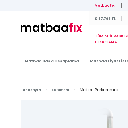
MatbaaFix
$ 47,798 TL
TÜM ACİL BASKI F
HESAPLAMA
Matbaa Baskı Hesaplama
Matbaa Fiyat Liste
Makine Parkurumuz
Anasayfa
Kurumsal