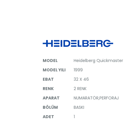
MODEL
Heidelberg Speedmaster
MODEL
Heidelberg Quickmaster
MODEL YILI
1992
MODEL YILI
1999
EBAT
72 X 102
EBAT
32 X 46
RENK
2 RENK
RENK
2 RENK
BÖLÜM
BASKI
APARAT
NUMARATÖR,PERFORAJ
ADET
1
BÖLÜM
BASKI
ADET
1