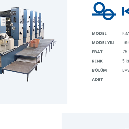
MODEL
KBA
MODEL YILI
19
EBAT
75 
RENK
5 R
BÖLÜM
BAS
ADET
1