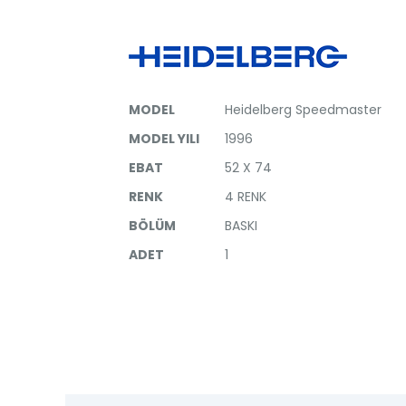
MODEL
Heidelberg Speedmaster
MODEL YILI
1996
EBAT
52 X 74
RENK
4 RENK
BÖLÜM
BASKI
ADET
1