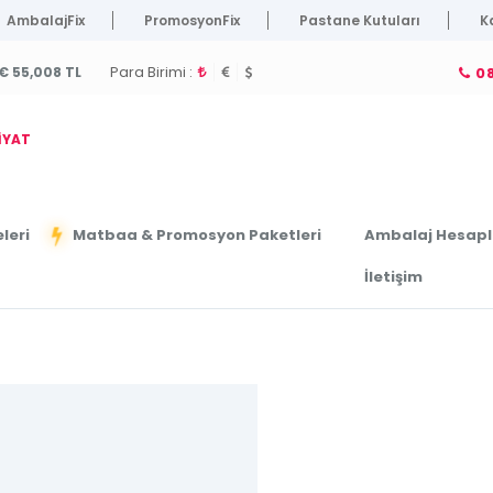
AmbalajFix
PromosyonFix
Pastane Kutuları
K
Para Birimi :
€ 55,008 TL
08
İYAT
leri
Ambalaj Hesap
Matbaa & Promosyon Paketleri
İletişim