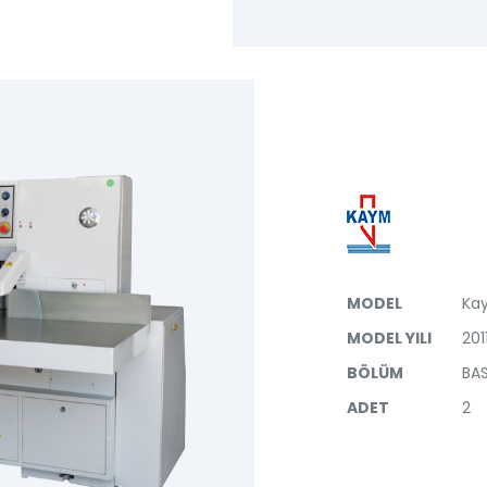
MODEL
Kay
MODEL YILI
201
BÖLÜM
BAS
ADET
2