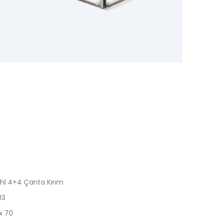
hl 4+4 Çanta Kırım
03
x 70