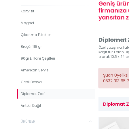
Kartvizit
Magnet
Çıkartma Etiketler
Diplomat 
Broşür 115 gr
Özel yazışma, fatur
kağıt türü olan Di
olarak 10,5 x 24 c
90gr El İlanı Çeşitleri
Amerikan Servis
Şuan Üyeliks
0532 313 65 
Cepli Dosya
Diplomat Zarf
Diplomat Za
Antetli Kağıt
ÜRÜNLER