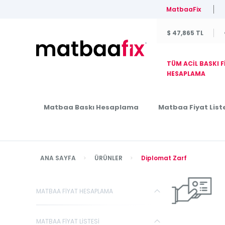
MatbaaFix
$ 47,865 TL
TÜM ACİL BASKI F
HESAPLAMA
Matbaa Baskı Hesaplama
Matbaa Fiyat Liste
ANA SAYFA
ÜRÜNLER
Diplomat Zarf
MATBAA FİYAT HESAPLAMA
MATBAA FİYAT LİSTESİ