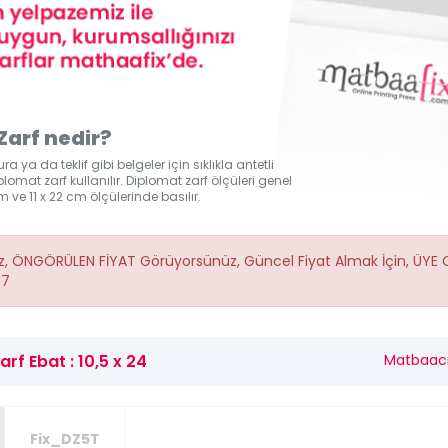
Zarf nedir?
a ya da teklif gibi belgeler için sıklıkla antetli
plomat zarf kullanılır. Diplomat zarf ölçüleri genel
m ve 11 x 22 cm ölçülerinde basılır.
iz, ÖNGÖRÜLEN FİYAT Görüyorsünüz, Güncel Fiyat Almak İçin,
ÜYE 
77
rf Ebat : 10,5 x 24
Matbaacı 
Fix_DZ5T