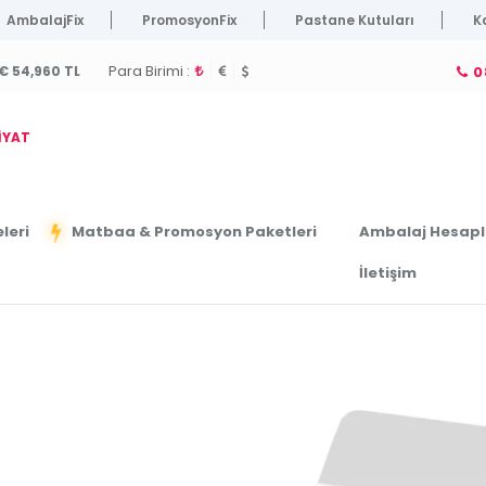
AmbalajFix
PromosyonFix
Pastane Kutuları
K
Para Birimi :
€ 54,960 TL
0
İYAT
leri
Ambalaj Hesap
Matbaa & Promosyon Paketleri
İletişim