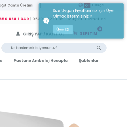
Türkçe
ağıt Çanta Üretimi
Size Uygun Fiyatlarımız İçin Üye
Olmak İstermisiniz ?
850 888 1 349
| 0530 342 01 85 - Müşteri Hizmetleri
0
Üye Ol
SEPETİM
GİRİŞ YAP / KAYIT OL
la
Pastane Ambalaj Hesapla
Şablonlar