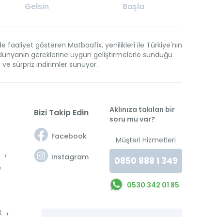
Gelsin
Başla
aaliyet gösteren Matbaafix, yenilikleri ile Türkiye'nin
en dünyanın gereklerine uygun geliştirmelerle sunduğu
t ve sürpriz indirimler sunuyor.
Aklınıza takılan bir
Bizi Takip Edin
soru mu var?
Facebook
Müşteri Hizmetleri
t
Instagram
0850 888 1 349
0530 342 01 85
et