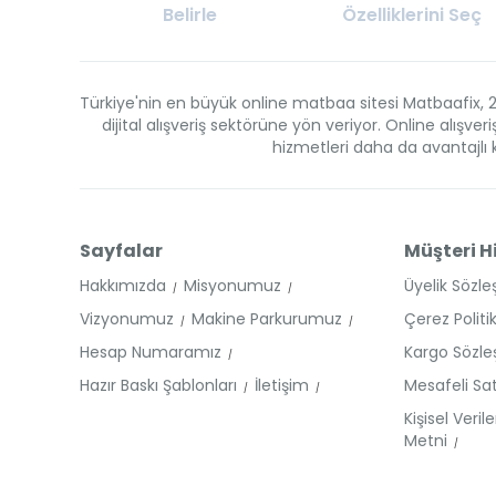
Belirle
Özelliklerini Seç
Türkiye'nin en büyük online matbaa sitesi Matbaafix, 2
dijital alışveriş sektörüne yön veriyor. Online alış
hizmetleri daha da avantajlı kı
Sayfalar
Müşteri H
Hakkımızda
Misyonumuz
Üyelik Sözl
Vizyonumuz
Makine Parkurumuz
Çerez Politi
Hesap Numaramız
Kargo Sözl
Hazır Baskı Şablonları
İletişim
Mesafeli Sa
Kişisel Veri
Metni