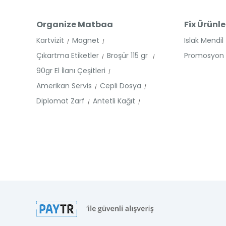
Organize Matbaa
Fix Ürünle
Kartvizit
Magnet
Islak Mendil
Çıkartma Etiketler
Broşür 115 gr
Promosyon Ü
90gr El İlanı Çeşitleri
Amerikan Servis
Cepli Dosya
Diplomat Zarf
Antetli Kağıt