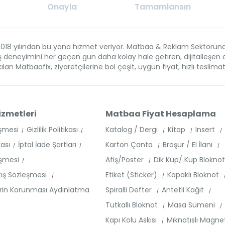
Onayla
Tamamlansın
018 yılından bu yana hizmet veriyor. Matbaa & Reklam Sektöründe f
veriş deneyimini her geçen gün daha kolay hale getiren, dijitalleş
lan Matbaafix, ziyaretçilerine bol çeşit, uygun fiyat, hızlı teslima
izmetleri
Matbaa Fiyat Hesaplama
eşmesi
Gizlilik Politikası
Katalog / Dergi
Kitap
Insert
kası
İptal İade Şartları
Karton Çanta
Broşür / El İlanı
eşmesi
Afiş/Poster
Dik Küp/ Küp Blokno
tış Sözleşmesi
Etiket (Sticker)
Kapaklı Bloknot
lerin Korunması Aydınlatma
Spiralli Defter
Antetli Kağıt
Tutkallı Bloknot
Masa Sümeni
Kapı Kolu Askısı
Mıknatıslı Magn