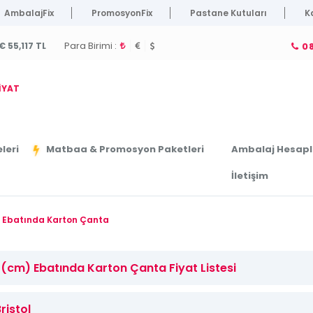
AmbalajFix
PromosyonFix
Pastane Kutuları
K
Para Birimi :
€ 55,117 TL
08
İYAT
leri
Ambalaj Hesap
Matbaa & Promosyon Paketleri
İletişim
m) Ebatında Karton Çanta
6 (cm) Ebatında Karton Çanta Fiyat Listesi
ristol