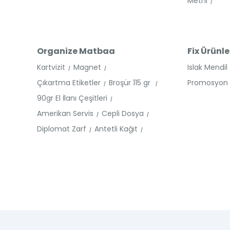
Metni
Organize Matbaa
Fix Ürünle
Kartvizit
Magnet
Islak Mendil
Çıkartma Etiketler
Broşür 115 gr
Promosyon Ü
90gr El İlanı Çeşitleri
Amerikan Servis
Cepli Dosya
Diplomat Zarf
Antetli Kağıt