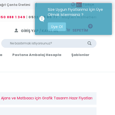
Türkçe
ağıt Çanta Üretimi
Size Uygun Fiyatlarımız İçin Üye
Olmak İstermisiniz ?
50 888 1 349
|
0532 313 65 77
- Müşteri Hizmetleri
0
Üye Ol
SEPETİM
GİRİŞ YAP / KAYIT OL
la
Pastane Ambalaj Hesapla
Şablonlar
Ajans ve Matbaacı için Grafik Tasarım Hazır Fiyatları