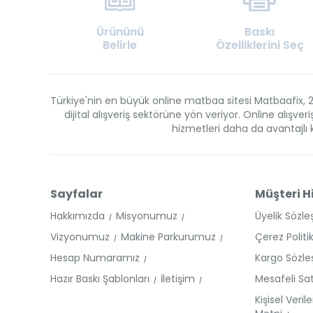
Ürününü
Baskı
Belirle
Özelliklerini Seç
Türkiye'nin en büyük online matbaa sitesi Matbaafix, 2
dijital alışveriş sektörüne yön veriyor. Online alış
hizmetleri daha da avantajlı kı
Sayfalar
Müşteri H
Hakkımızda
Misyonumuz
Üyelik Sözl
Vizyonumuz
Makine Parkurumuz
Çerez Politi
Hesap Numaramız
Kargo Sözl
Hazır Baskı Şablonları
İletişim
Mesafeli Sa
Kişisel Veri