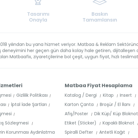
Tasarımı
Baskın
Onayla
Tamamlansın
018 yılından bu yana hizmet veriyor. Matbaa & Reklam Sektöründe f
veriş deneyimini her geçen gün daha kolay hale getiren, dijitalleş
lan Matbaafix, ziyaretçilerine bol çeşit, uygun fiyat, hızlı teslima
izmetleri
Matbaa Fiyat Hesaplama
eşmesi
Gizlilik Politikası
Katalog / Dergi
Kitap
Insert
kası
İptal İade Şartları
Karton Çanta
Broşür / El İlanı
eşmesi
Afiş/Poster
Dik Küp/ Küp Blokno
tış Sözleşmesi
Etiket (Sticker)
Kapaklı Bloknot
lerin Korunması Aydınlatma
Spiralli Defter
Antetli Kağıt