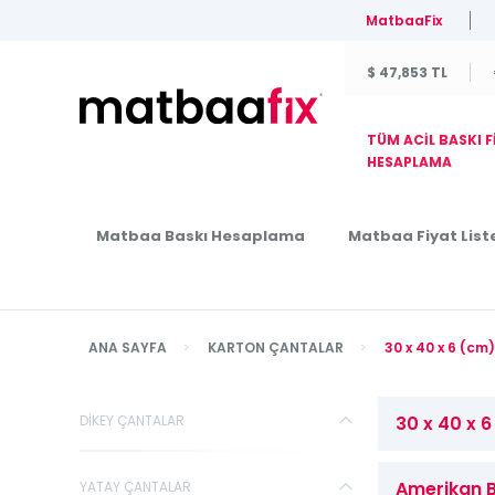
MatbaaFix
$ 47,853 TL
TÜM ACİL BASKI F
HESAPLAMA
Matbaa Baskı Hesaplama
Matbaa Fiyat Liste
ANA SAYFA
KARTON ÇANTALAR
30 x 40 x 6 (c
DİKEY ÇANTALAR
30 x 40 x 
Amerikan B
YATAY ÇANTALAR