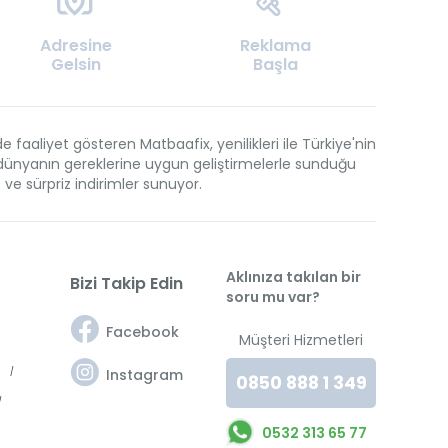
Adresine
Reklama
Gelsin
Başla
aaliyet gösteren Matbaafix, yenilikleri ile Türkiye'nin
en dünyanın gereklerine uygun geliştirmelerle sunduğu
t ve sürpriz indirimler sunuyor.
Aklınıza takılan bir
Bizi Takip Edin
soru mu var?
Facebook
Müşteri Hizmetleri
t
Instagram
0850 888 1 349
0532 313 65 77