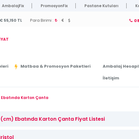
AmbalajFix
PromosyonFix
Pastane Kutuları
K
Para Birimi :
€ 55,150 TL
08
İYAT
leri
Ambalaj Hesap
Matbaa & Promosyon Paketleri
İletişim
m) Ebatında Karton Çanta
6 (cm) Ebatında Karton Çanta Fiyat Listesi
ristol