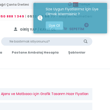
Türkçe
ağıt Çanta Üretimi
Size Uygun Fiyatlarımız İçin Üye
Olmak İstermisiniz ?
50 888 1 349
|
0532 313 65 77
- Müşteri Hizmetleri
0
Üye Ol
SEPETİM
GİRİŞ YAP / KAYIT OL
la
Pastane Ambalaj Hesapla
Şablonlar
Ajans ve Matbaacı için Grafik Tasarım Hazır Fiyatları