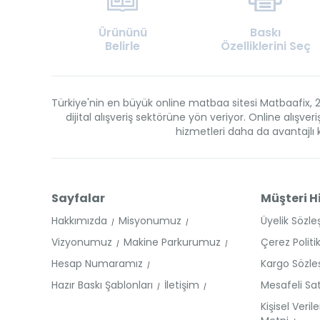
Ürününü
Baskı
Belirle
Özelliklerini Seç
Türkiye'nin en büyük online matbaa sitesi Matbaafix, 2
dijital alışveriş sektörüne yön veriyor. Online alış
hizmetleri daha da avantajlı kı
Sayfalar
Müşteri H
Hakkımızda
Misyonumuz
Üyelik Sözl
Vizyonumuz
Makine Parkurumuz
Çerez Politi
Hesap Numaramız
Kargo Sözl
Hazır Baskı Şablonları
İletişim
Mesafeli Sa
Kişisel Veri