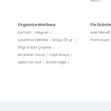
Metni
Organize Matbaa
Fix Ürünle
Kartvizit
Magnet
Islak Mendil
Çıkartma Etiketler
Broşür 115 gr
Promosyon Ü
90gr El İlanı Çeşitleri
Amerikan Servis
Cepli Dosya
Diplomat Zarf
Antetli Kağıt