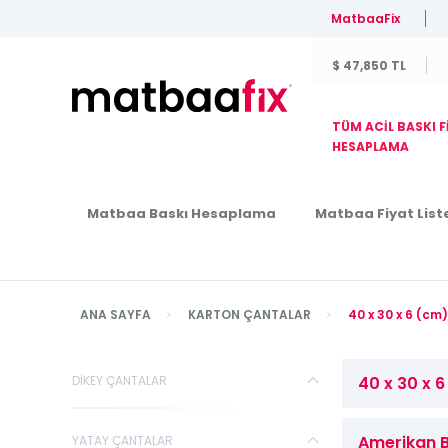
MatbaaFix
$ 47,850 TL
TÜM ACİL BASKI F
HESAPLAMA
Matbaa Baskı Hesaplama
Matbaa Fiyat Liste
ANA SAYFA
KARTON ÇANTALAR
40 x 30 x 6 (c
DİKEY ÇANTALAR
40 x 30 x 
Amerikan B
YATAY ÇANTALAR