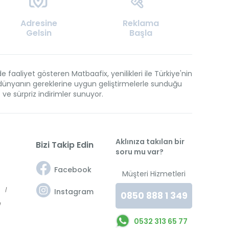
Adresine
Reklama
Gelsin
Başla
aaliyet gösteren Matbaafix, yenilikleri ile Türkiye'nin
en dünyanın gereklerine uygun geliştirmelerle sunduğu
t ve sürpriz indirimler sunuyor.
Aklınıza takılan bir
Bizi Takip Edin
soru mu var?
Facebook
Müşteri Hizmetleri
t
Instagram
0850 888 1 349
0532 313 65 77