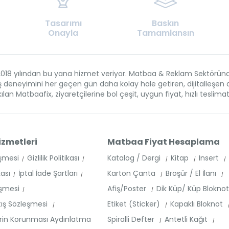
Tasarımı
Baskın
Onayla
Tamamlansın
018 yılından bu yana hizmet veriyor. Matbaa & Reklam Sektöründe f
veriş deneyimini her geçen gün daha kolay hale getiren, dijitalleş
lan Matbaafix, ziyaretçilerine bol çeşit, uygun fiyat, hızlı teslima
izmetleri
Matbaa Fiyat Hesaplama
eşmesi
Gizlilik Politikası
Katalog / Dergi
Kitap
Insert
kası
İptal İade Şartları
Karton Çanta
Broşür / El İlanı
eşmesi
Afiş/Poster
Dik Küp/ Küp Blokno
tış Sözleşmesi
Etiket (Sticker)
Kapaklı Bloknot
lerin Korunması Aydınlatma
Spiralli Defter
Antetli Kağıt