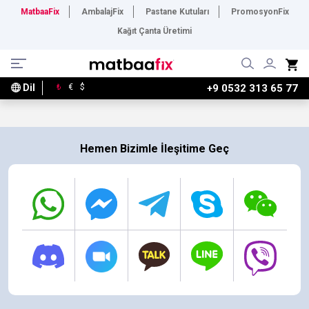
MatbaaFix
AmbalajFix
Pastane Kutuları
PromosyonFix
Kağıt Çanta Üretimi
Dil
₺
€
$
+9 0532 313 65 77
Hemen Bizimle İleşitime Geç