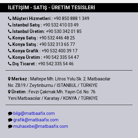
İLETİŞİM - SATIŞ - ÜRETİM TESİSLERİ
Müşteri Hizmetleri :
+90 850 888 1 349
İstanbul Satış :
+90 532 410 03 49
İstanbul Üretim:
+90 530 342 01 85
Konya Satış :
+90 532 446 48 25
Konya Satış :
+90 532 313 65 77
Konya Grafik :
+90 532 400 39 17
Konya Üretim :
+90 542 335 54 47
Dış Ticaret :
+90 542 335 54 46
Merkez :
Maltepe Mh. Litros Yolu Sk. 2. Matbaacılar
No: ZB19 / Zeytinburnu / İSTANBUL / TÜRKİYE
Üretim :
Fevzi Çakmak Mh. Yayın Cd. No: 76
Yeni Matbaacılar / Karatay / KONYA / TÜRKİYE
bilgi@matbaafix.com
grafik@matbaafix.com
muhasebe@matbaafix.com